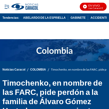
EN VIVO
Noticias Caracol En Vivo
Tendencias:
ABELARDO DE LA ESPRIELLA
GABINETE
ACCIDENTE 
PUBLICIDAD
/
/
Noticias Caracol
COLOMBIA
Timochenko, en nombre de las FARC, pide perd
Timochenko, en nombre de
las FARC, pide perdón a la
familia de Álvaro Gómez