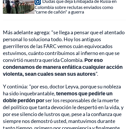
Dudas que deja Embajada de Rusia en
Colombia sobre reclutas enviados como
"carne de cañón" a guerra
Más adelante agrega: "se llega a pensar que el atentado
personal lo soluciona todo. Hoy los antiguos
guerrilleros de las FARC vemos cuán equivocados
estuvimos, cuánto contribuimos al infierno en que se
convirtió nuestra querida Colombia.
Por eso
condenamos de manera enfática cualquier acción
violenta, sean cuales sean sus autores
”.
Y continúa: "por eso, doctor Leyva, porque su nobleza
ha sido inquebrantable,
tenemos que pedirle un
doble perdón por
ser los responsables de la muerte
del político que tanta devoción le despertó en la vida, y
por ese silencio de lustros que, pese a la confianza que
siempre nos demostró usted, mantuvimos durante
tanto tiempo, primero por conveniencia y finalmente