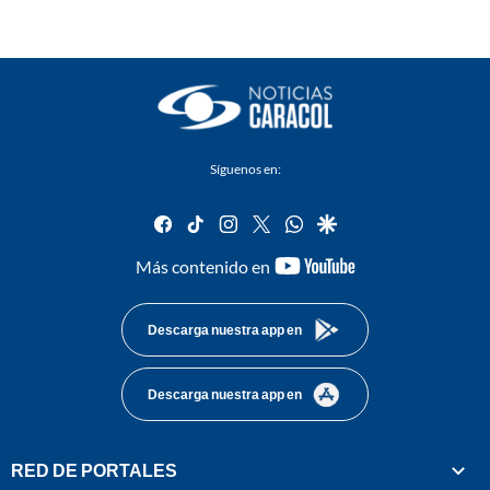
Síguenos en:
facebook
tiktok
instagram
twitter
whatsapp
google
youtube-
Más contenido en
footer
Descarga nuestra app en
Descarga nuestra app en
RED DE PORTALES