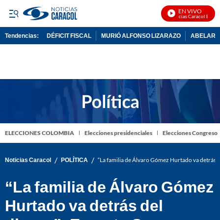
EN VIVO
Noticias Caracol En Vivo
Tendencias:
DÉFICIT FISCAL
MURIÓ ALFONSO LIZARAZO
ABELARDO
PUBLICIDAD
ELECCIONES COLOMBIA
Elecciones presidenciales
Elecciones Congreso
/
/
Noticias Caracol
POLÍTICA
“La familia de Álvaro Gómez Hurtado va detrás 
“La familia de Álvaro Gómez
Hurtado va detrás del