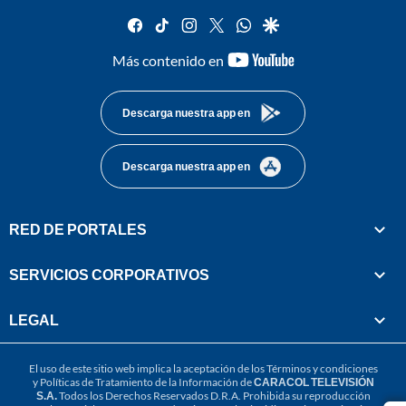
facebook
tiktok
instagram
twitter
whatsapp
google
youtube-
Más contenido en
footer
Descarga nuestra app en
Descarga nuestra app en
RED DE PORTALES
SERVICIOS CORPORATIVOS
LEGAL
El uso de este sitio web implica la aceptación de los
Términos y condiciones
y
Políticas de Tratamiento de la Información
de
CARACOL TELEVISIÓN
S.A.
Todos los Derechos Reservados D.R.A. Prohibida su reproducción