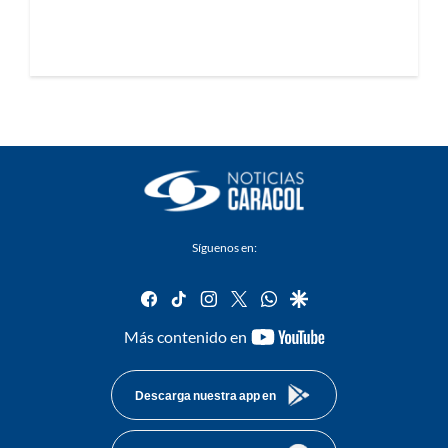
Síguenos en:
facebook
tiktok
instagram
twitter
whatsapp
google
youtube-
Más contenido en
footer
Descarga nuestra app en