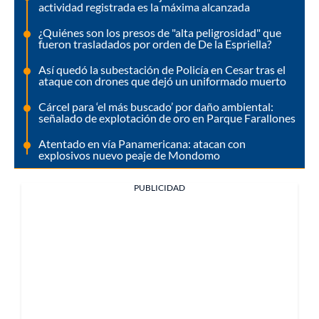
actividad registrada es la máxima alcanzada
¿Quiénes son los presos de "alta peligrosidad" que
fueron trasladados por orden de De la Espriella?
Así quedó la subestación de Policía en Cesar tras el
ataque con drones que dejó un uniformado muerto
Cárcel para ‘el más buscado’ por daño ambiental:
señalado de explotación de oro en Parque Farallones
Atentado en vía Panamericana: atacan con
explosivos nuevo peaje de Mondomo
PUBLICIDAD