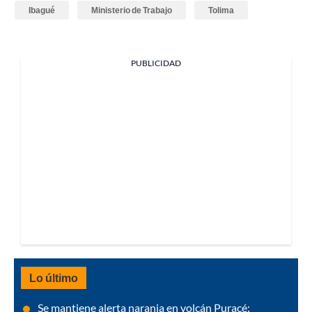
Ibagué
Ministerio de Trabajo
Tolima
PUBLICIDAD
Lo último
Se mantiene alerta naranja en volcán Puracé: