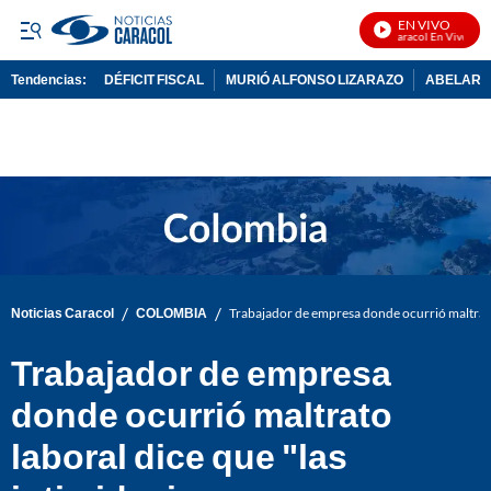
EN VIVO
Noticias Caracol En Vivo
Tendencias:
DÉFICIT FISCAL
MURIÓ ALFONSO LIZARAZO
ABELARDO
PUBLICIDAD
/
/
Noticias Caracol
COLOMBIA
Trabajador de empresa donde ocurrió maltrato 
Trabajador de empresa
donde ocurrió maltrato
laboral dice que "las