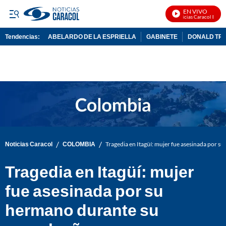
EN VIVO
Noticias Caracol En Viv
Tendencias:
ABELARDO DE LA ESPRIELLA
GABINETE
DONALD TR
PUBLICIDAD
/
/
Noticias Caracol
COLOMBIA
Tragedia en Itagüí: mujer fue asesinada por 
Tragedia en Itagüí: mujer
fue asesinada por su
hermano durante su