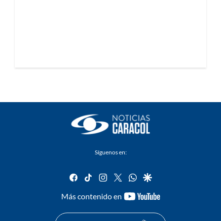
Síguenos en:
facebook
tiktok
instagram
twitter
whatsapp
google
youtube-
Más contenido en
footer