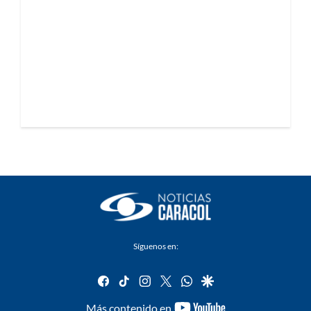
Síguenos en:
facebook
tiktok
instagram
twitter
whatsapp
google
youtube-
Más contenido en