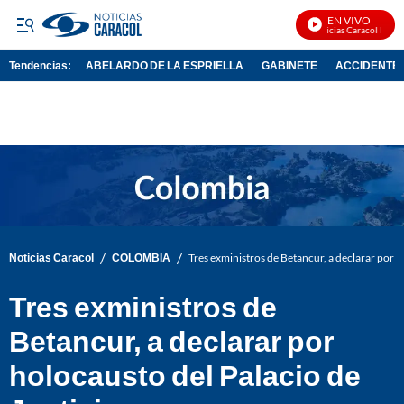
EN VIVO
Noticias Caracol En Viv
Tendencias:
ABELARDO DE LA ESPRIELLA
GABINETE
ACCIDENTE 
PUBLICIDAD
/
/
Noticias Caracol
COLOMBIA
Tres exministros de Betancur, a declarar por h
Tres exministros de
Betancur, a declarar por
holocausto del Palacio de