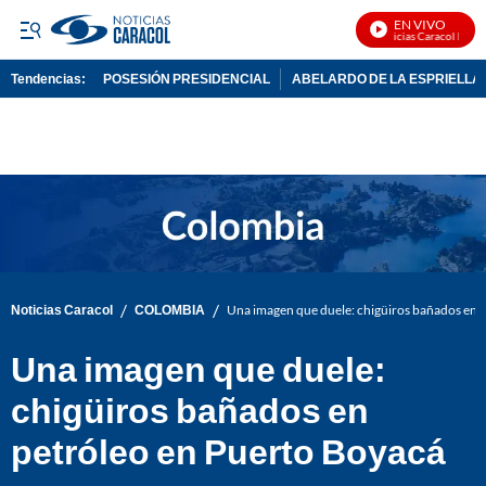
EN VIVO
Noticias Caracol En Viv
Tendencias:
POSESIÓN PRESIDENCIAL
ABELARDO DE LA ESPRIELLA
PUBLICIDAD
/
/
Noticias Caracol
COLOMBIA
Una imagen que duele: chigüiros bañados en 
Una imagen que duele:
chigüiros bañados en
petróleo en Puerto Boyacá