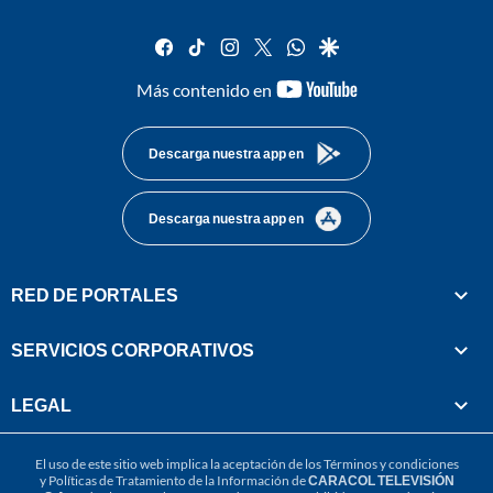
facebook
tiktok
instagram
twitter
whatsapp
google
youtube-
Más contenido en
footer
Descarga nuestra app en
Descarga nuestra app en
RED DE PORTALES
SERVICIOS CORPORATIVOS
LEGAL
El uso de este sitio web implica la aceptación de los
Términos y condiciones
y
Políticas de Tratamiento de la Información
de
CARACOL TELEVISIÓN