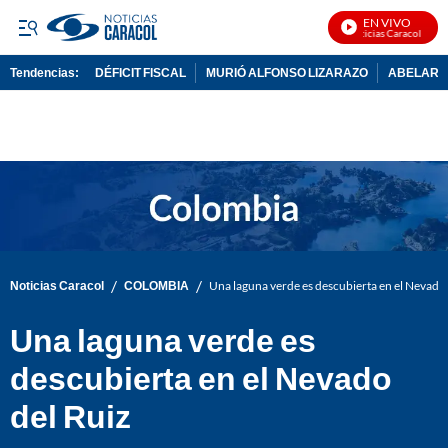
EN VIVO
Noticias Caracol En Vi
Tendencias:
DÉFICIT FISCAL
MURIÓ ALFONSO LIZARAZO
ABELARDO
PUBLICIDAD
/
/
Noticias Caracol
COLOMBIA
Una laguna verde es descubierta en el Nevado 
Una laguna verde es
descubierta en el Nevado
del Ruiz