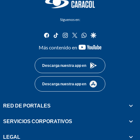
Síguenos en:
facebook
tiktok
instagram
twitter
whatsapp
google
youtube-
Más contenido en
footer
Descarga nuestra app en
Descarga nuestra app en
RED DE PORTALES
SERVICIOS CORPORATIVOS
LEGAL