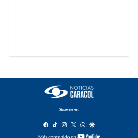
Síguenos en:
facebook
tiktok
instagram
twitter
whatsapp
google
youtube-
Más contenido en