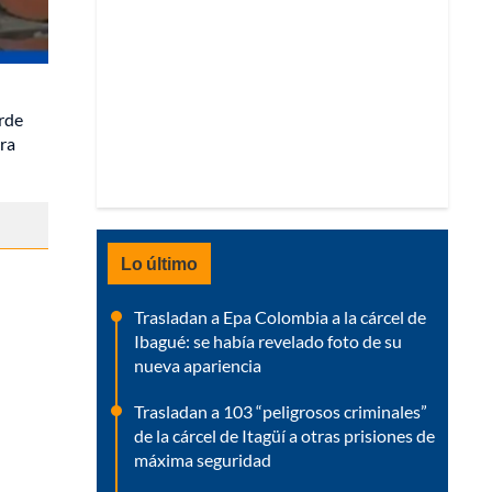
rde
ura
Lo último
Trasladan a Epa Colombia a la cárcel de
Ibagué: se había revelado foto de su
nueva apariencia
Trasladan a 103 “peligrosos criminales”
de la cárcel de Itagüí a otras prisiones de
máxima seguridad