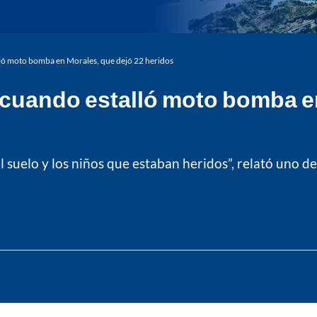
ló moto bomba en Morales, que dejó 22 heridos
cuando estalló moto bomba en
l suelo y los niños que estaban heridos”, relató uno d