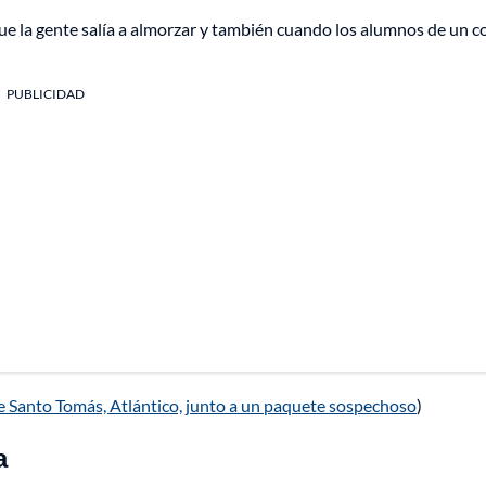
e la gente salía a almorzar y también cuando los alumnos de un c
PUBLICIDAD
de Santo Tomás, Atlántico, junto a un paquete sospechoso
)
a