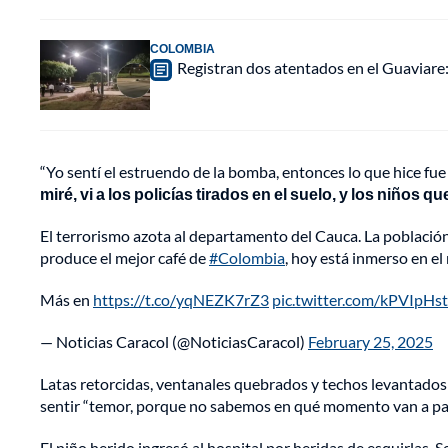
COLOMBIA
Registran dos atentados en el Guaviar
“Yo sentí el estruendo de la bomba, entonces lo que hice f
miré, vi a los policías tirados en el suelo, y los niños
El terrorismo azota al departamento del Cauca. La poblaci
produce el mejor café de
#Colombia
, hoy está inmerso en el 
Más en
https://t.co/yqNEZK7rZ3
pic.twitter.com/kPVIpHs
— Noticias Caracol (@NoticiasCaracol)
February 25, 2025
Latas retorcidas, ventanales quebrados y techos levantados 
sentir “temor, porque no sabemos en qué momento van a pas
El niño herido ingresó al hospital por heridas de esquirlas. 