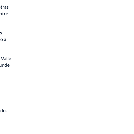
otras
entre
s
o a
 Valle
ur de
ado.