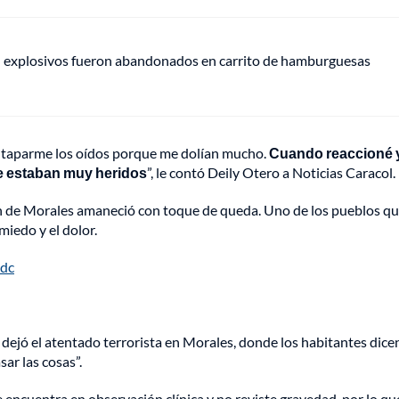
e: explosivos fueron abandonados en carrito de hamburguesas
ue taparme los oídos porque me dolían mucho.
Cuando reaccioné 
 que estaban muy heridos
”, le contó Deily Otero a Noticias Caracol.
ón de Morales amaneció con toque de queda. Uno de los pueblos q
miedo y el dolor.
tdc
dejó el atentado terrorista en Morales, donde los habitantes dice
ar las cosas”.
Se encuentra en observación clínica y no reviste gravedad, por lo qu