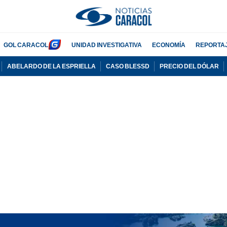
GOL CARACOL
UNIDAD INVESTIGATIVA
ECONOMÍA
REPORTA
ABELARDO DE LA ESPRIELLA
CASO BLESSD
PRECIO DEL DÓLAR
PUBLICIDAD