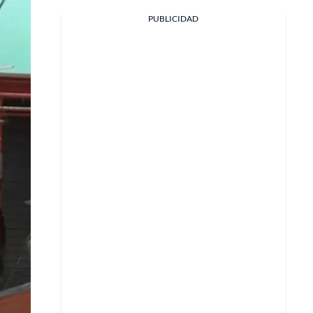
PUBLICIDAD
Facebook
X
Whatsapp
Copiar enlace
Telegram
LinkedIn