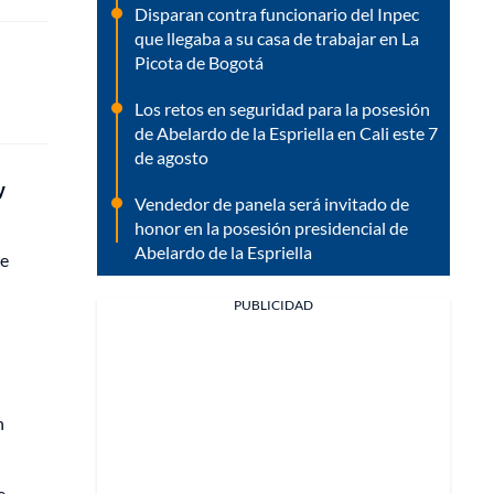
Disparan contra funcionario del Inpec
que llegaba a su casa de trabajar en La
Picota de Bogotá
Los retos en seguridad para la posesión
de Abelardo de la Espriella en Cali este 7
de agosto
y
Vendedor de panela será invitado de
honor en la posesión presidencial de
Abelardo de la Espriella
ue
PUBLICIDAD
n
e