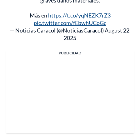
graves daños materiales.
Más en
https://t.co/yqNEZK7rZ3
pic.twitter.com/fEbwhUCoGc
— Noticias Caracol (@NoticiasCaracol)
August 22,
2025
PUBLICIDAD