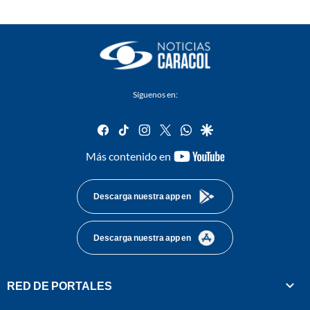
Síguenos en:
facebook
tiktok
instagram
twitter
whatsapp
google
youtube-
Más contenido en
footer
Descarga nuestra app en
Descarga nuestra app en
RED DE PORTALES