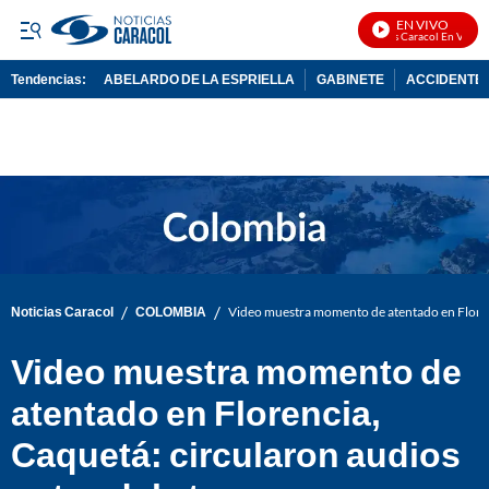
EN VIVO
Noticias Caracol En Vivo
Tendencias:
ABELARDO DE LA ESPRIELLA
GABINETE
ACCIDENTE 
PUBLICIDAD
/
/
Noticias Caracol
COLOMBIA
Video muestra momento de atentado en Florenc
Video muestra momento de
atentado en Florencia,
Caquetá: circularon audios