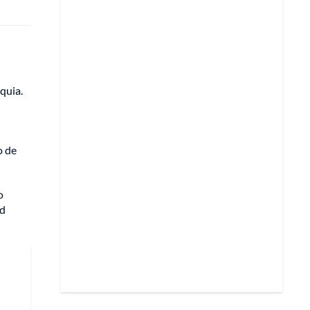
quia.
o de
o
id