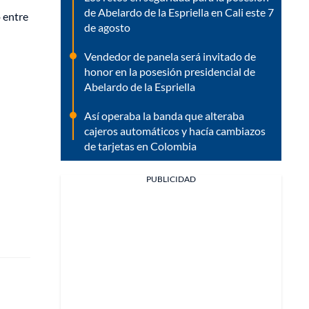
de Abelardo de la Espriella en Cali este 7
o entre
de agosto
Vendedor de panela será invitado de
honor en la posesión presidencial de
Abelardo de la Espriella
Así operaba la banda que alteraba
cajeros automáticos y hacía cambiazos
de tarjetas en Colombia
PUBLICIDAD