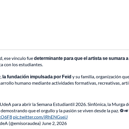
d, ese vínculo fue
determinante para que el artista se sumara a 
a con los estudiantes.
z,
la fundación impulsada por Feid
y su familia, organización qu
sarrollo humano mediante actividades formativas, recreativas, artí
 UdeA para abrir la Semana Estudiantil 2026. Sinfónica, la Murga d
l demostrando que el orgullo y la pasión se viven desde la paz. ⚽🎺
hkO6F8
pic.twitter.com/iRhENGseiJ
UdeA (@emisoraudea)
June 2, 2026