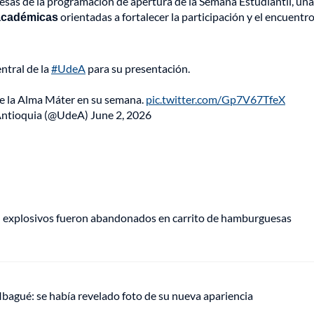
resas de la programación de apertura de la Semana Estudiantil, una
y académicas
orientadas a fortalecer la participación y el encuentr
entral de la
#UdeA
para su presentación.
 de la Alma Máter en su semana.
pic.twitter.com/Gp7V67TfeX
Antioquia (@UdeA)
June 2, 2026
e: explosivos fueron abandonados en carrito de hamburguesas
 Ibagué: se había revelado foto de su nueva apariencia