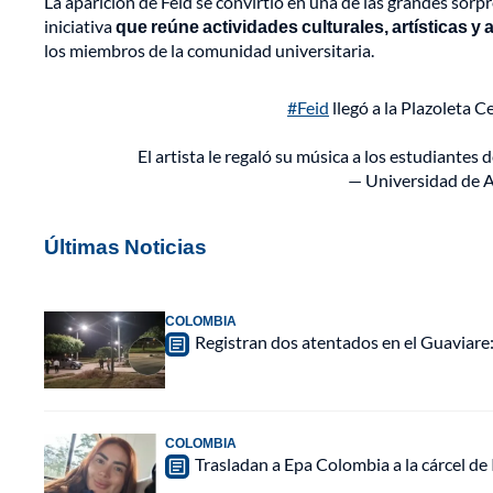
La aparición de Feid se convirtió en una de las grandes sorp
iniciativa
que reúne actividades culturales, artísticas 
los miembros de la comunidad universitaria.
#Feid
llegó a la Plazoleta C
El artista le regaló su música a los estudiantes
— Universidad de 
Últimas Noticias
COLOMBIA
Registran dos atentados en el Guaviar
COLOMBIA
Trasladan a Epa Colombia a la cárcel de