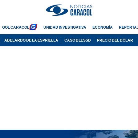
GOL CARACOL
UNIDAD INVESTIGATIVA
ECONOMÍA
REPORTA
ABELARDO DE LA ESPRIELLA
CASO BLESSD
PRECIO DEL DÓLAR
PUBLICIDAD