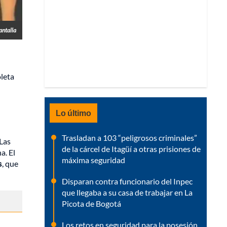
antalla
oleta
Lo último
Trasladan a 103 “peligrosos criminales”
 Las
de la cárcel de Itagüí a otras prisiones de
a. El
máxima seguridad
s
, que
Disparan contra funcionario del Inpec
que llegaba a su casa de trabajar en La
Picota de Bogotá
Los retos en seguridad para la posesión