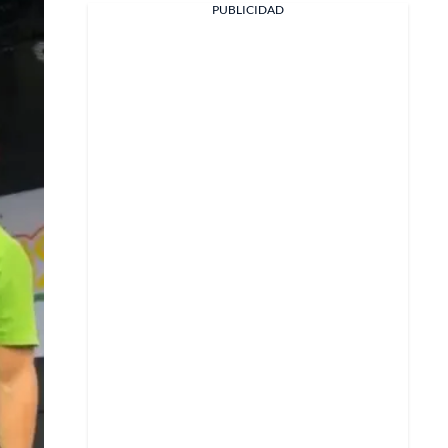
PUBLICIDAD
Facebook
X
Whatsapp
Copiar enlace
Telegram
LinkedIn