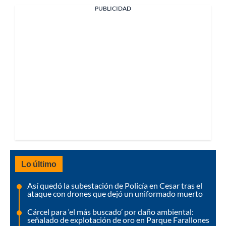
PUBLICIDAD
Lo último
Así quedó la subestación de Policía en Cesar tras el
ataque con drones que dejó un uniformado muerto
Cárcel para ‘el más buscado’ por daño ambiental:
señalado de explotación de oro en Parque Farallones