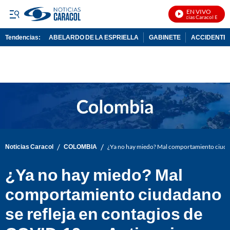
EN VIVO
Noticias Caracol En Vivo
Tendencias:
ABELARDO DE LA ESPRIELLA
GABINETE
ACCIDENTE 
PUBLICIDAD
/
/
Noticias Caracol
COLOMBIA
¿Ya no hay miedo? Mal comportamiento ciudad
¿Ya no hay miedo? Mal
comportamiento ciudadano
se refleja en contagios de