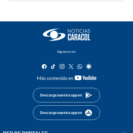
Síguenos en:
facebook
tiktok
instagram
twitter
whatsapp
google
youtube-
Más contenido en
footer
Descarga nuestra app en
Descarga nuestra app en