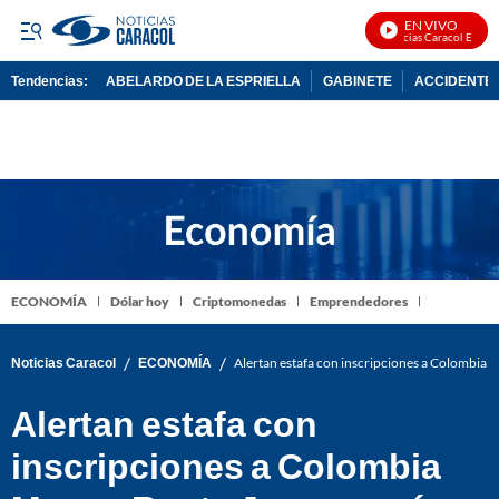
EN VIVO
Noticias Caracol En Vivo
Tendencias:
ABELARDO DE LA ESPRIELLA
GABINETE
ACCIDENTE 
PUBLICIDAD
ECONOMÍA
Dólar hoy
Criptomonedas
Emprendedores
/
/
Noticias Caracol
ECONOMÍA
Alertan estafa con inscripciones a Colombia 
Alertan estafa con
inscripciones a Colombia