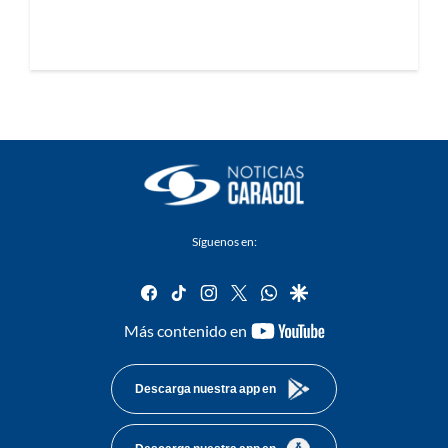
Síguenos en:
facebook
tiktok
instagram
twitter
whatsapp
google
youtube-
Más contenido en
footer
Descarga nuestra app en