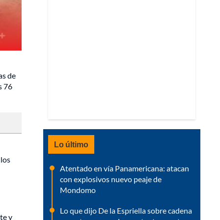
as de
s 76
Lo último
 los
Atentado en vía Panamericana: atacan
con explosivos nuevo peaje de
Mondomo
Lo que dijo De la Espriella sobre cadena
te y