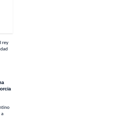
l rey
iudad
na
vorcia
ntino
 a