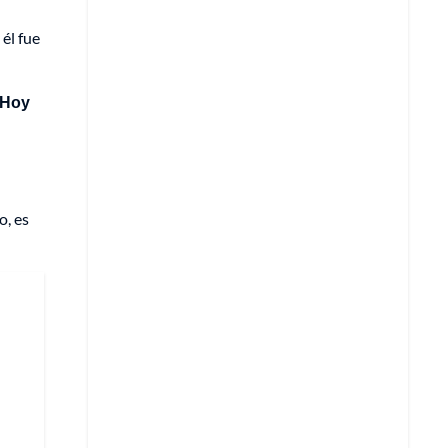
él fue
“Hoy
o, es