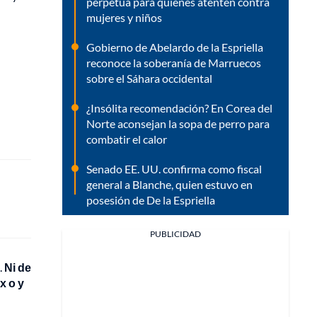
perpetua para quienes atenten contra
mujeres y niños
Gobierno de Abelardo de la Espriella
reconoce la soberanía de Marruecos
sobre el Sáhara occidental
¿Insólita recomendación? En Corea del
Norte aconsejan la sopa de perro para
combatir el calor
Senado EE. UU. confirma como fiscal
general a Blanche, quien estuvo en
posesión de De la Espriella
PUBLICIDAD
.
Ni de
x o y