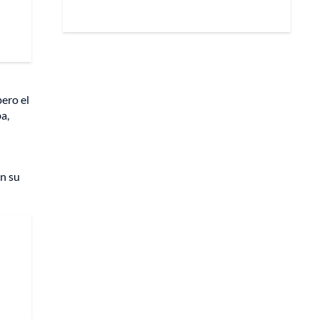
pero el
a,
n su