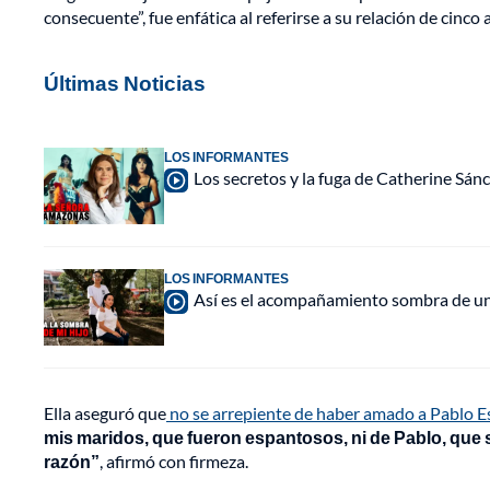
consecuente”, fue enfática al referirse a su relación de cinco 
Últimas Noticias
LOS INFORMANTES
Los secretos y la fuga de Catherine Sán
LOS INFORMANTES
Así es el acompañamiento sombra de una
Ella aseguró que
no se arrepiente de haber amado a Pablo E
mis maridos, que fueron espantosos, ni de Pablo, que s
razón”
, afirmó con firmeza.