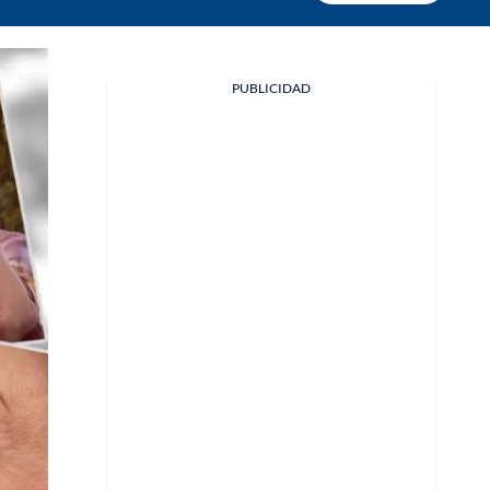
PUBLICIDAD
Facebook
X
Whatsapp
Copiar enlace
Telegram
LinkedIn