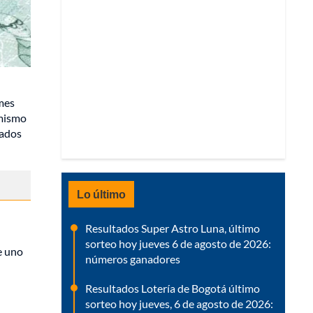
mes
 mismo
sados
Lo último
Resultados Super Astro Luna, último
sorteo hoy jueves 6 de agosto de 2026:
e uno
números ganadores
Resultados Lotería de Bogotá último
sorteo hoy jueves, 6 de agosto de 2026: