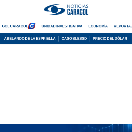
GOL CARACOL
UNIDAD INVESTIGATIVA
ECONOMÍA
REPORTA
ABELARDO DE LA ESPRIELLA
CASO BLESSD
PRECIO DEL DÓLAR
PUBLICIDAD