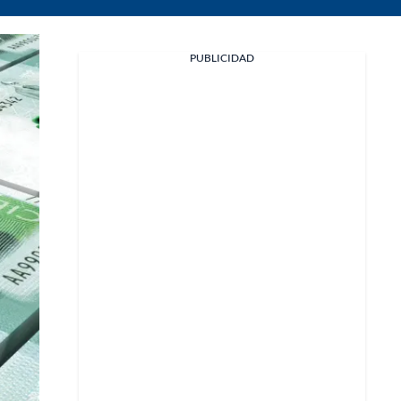
Facebook
PUBLICIDAD
X
Whatsapp
Copiar enlace
Telegram
LinkedIn