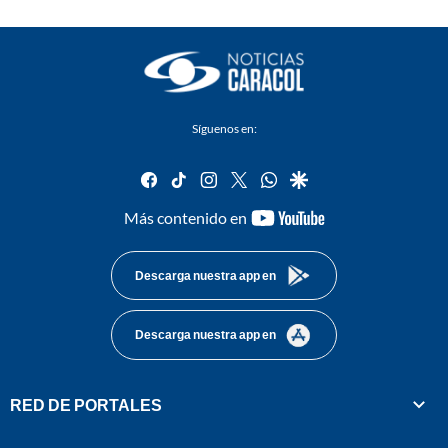
Síguenos en:
facebook
tiktok
instagram
twitter
whatsapp
google
youtube-
Más contenido en
footer
Descarga nuestra app en
Descarga nuestra app en
RED DE PORTALES