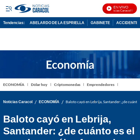
EN VIVO
Noticias Caracol En Viv
Tendencias:
ABELARDO DE LA ESPRIELLA
GABINETE
ACCIDENTE 
PUBLICIDAD
ECONOMÍA
Dólar hoy
Criptomonedas
Emprendedores
/
/
Noticias Caracol
ECONOMÍA
Baloto cayó en Lebrija, Santander: ¿de cuánto
Baloto cayó en Lebrija,
Santander: ¿de cuánto es el