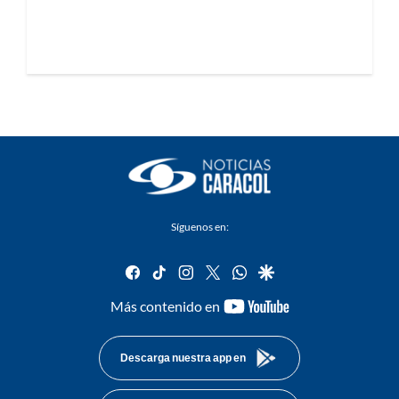
Síguenos en:
facebook
tiktok
instagram
twitter
whatsapp
google
youtube-
Más contenido en
footer
Descarga nuestra app en