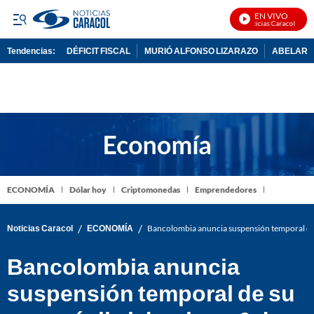
EN VIVO
Noticias Caracol En Viv
Tendencias:
DÉFICIT FISCAL
MURIÓ ALFONSO LIZARAZO
ABELARDO
PUBLICIDAD
ECONOMÍA
Dólar hoy
Criptomonedas
Emprendedores
/
/
Noticias Caracol
ECONOMÍA
Bancolombia anuncia suspensión temporal de s
Bancolombia anuncia
suspensión temporal de su