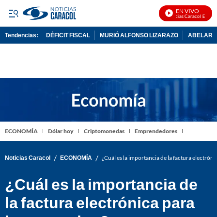
EN VIVO
Noticias Caracol En Vivo
Tendencias:
DÉFICIT FISCAL
MURIÓ ALFONSO LIZARAZO
ABELARDO
PUBLICIDAD
ECONOMÍA
Dólar hoy
Criptomonedas
Emprendedores
/
/
Noticias Caracol
ECONOMÍA
¿Cuál es la importancia de la factura electróni
¿Cuál es la importancia de
la factura electrónica para