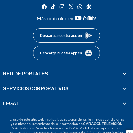
facebook
tiktok
instagram
twitter
whatsapp
google
youtube-
Más contenido en
footer
Descarga nuestra app en
Descarga nuestra app en
RED DE PORTALES
SERVICIOS CORPORATIVOS
LEGAL
El uso de este sitio web implica la aceptación de los
Términos y condiciones
y
Políticas de Tratamiento de la Información
de
CARACOL TELEVISIÓN
S.A.
Todos los Derechos Reservados D.R.A. Prohibida su reproducción
total o parcial, así como su traducción a cualquier idioma sin autorización