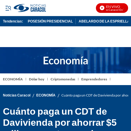
EN VIVO
Noticias Caracol En Vivo
Tendencias:
POSESIÓN PRESIDENCIAL
ABELARDO DE LA ESPRIELLA
PUBLICIDAD
ECONOMÍA
Dólar hoy
Criptomonedas
Emprendedores
/
/
Noticias Caracol
ECONOMÍA
Cuánto paga un CDT de Davivienda por ahorrar
Cuánto paga un CDT de
Davivienda por ahorrar $5