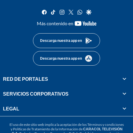
facebook
tiktok
instagram
twitter
whatsapp
google
youtube-
Más contenido en
footer
Descarga nuestra app en
Descarga nuestra app en
RED DE PORTALES
SERVICIOS CORPORATIVOS
LEGAL
El uso de este sitio web implica la aceptación de los
Términos y condiciones
y
Políticas de Tratamiento de la Información
de
CARACOL TELEVISIÓN