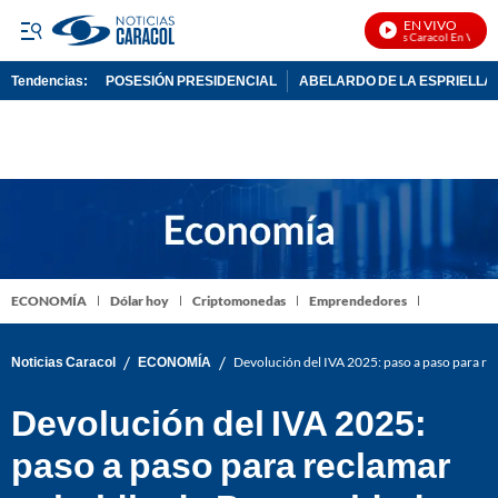
EN VIVO
Noticias Caracol En Vivo
Tendencias:
POSESIÓN PRESIDENCIAL
ABELARDO DE LA ESPRIELLA
PUBLICIDAD
ECONOMÍA
Dólar hoy
Criptomonedas
Emprendedores
/
/
Noticias Caracol
ECONOMÍA
Devolución del IVA 2025: paso a paso para re
Devolución del IVA 2025:
paso a paso para reclamar