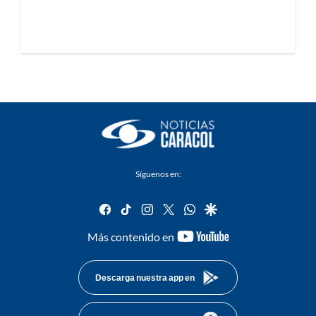
Síguenos en:
facebook
tiktok
instagram
twitter
whatsapp
google
youtube-
Más contenido en
footer
Descarga nuestra app en