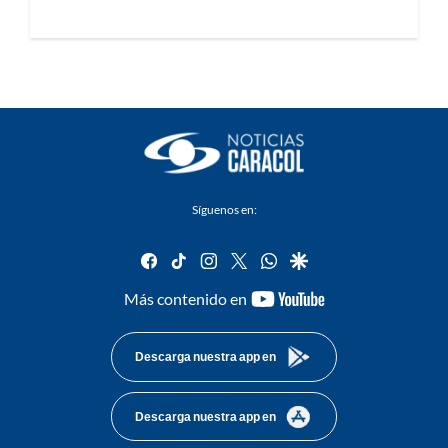
Síguenos en:
facebook
tiktok
instagram
twitter
whatsapp
google
youtube-
Más contenido en
footer
Descarga nuestra app en
Descarga nuestra app en