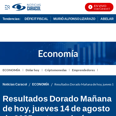
EN VIVO
Noticias Caracol En Vivo
Tendencias:
DÉFICIT FISCAL
MURIÓ ALFONSO LIZARAZO
ABELARDO
PUBLICIDAD
ECONOMÍA
Dólar hoy
Criptomonedas
Emprendedores
/
/
Noticias Caracol
ECONOMÍA
Resultados Dorado Mañana de hoy, jueves 14 
Resultados Dorado Mañana
de hoy, jueves 14 de agosto