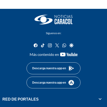
Síguenos en:
facebook
tiktok
instagram
twitter
whatsapp
google
youtube-
Más contenido en
footer
Descarga nuestra app en
Descarga nuestra app en
RED DE PORTALES