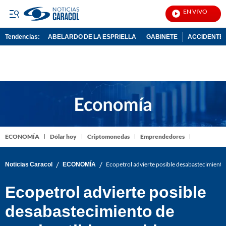
EN VIVO
Not
Tendencias:
ABELARDO DE LA ESPRIELLA
GABINETE
ACCIDENTE 
PUBLICIDAD
ECONOMÍA
Dólar hoy
Criptomonedas
Emprendedores
/
/
Noticias Caracol
ECONOMÍA
Ecopetrol advierte posible desabastecimiento
Ecopetrol advierte posible
desabastecimiento de