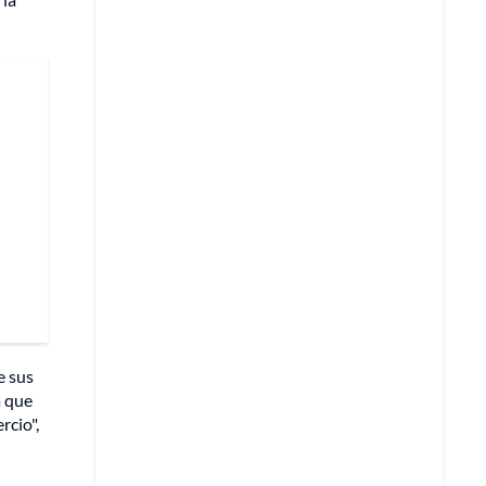
e sus
a que
rcio",