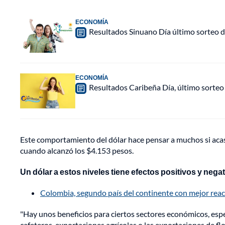
ECONOMÍA
Resultados Sinuano Día último sorteo 
ECONOMÍA
Resultados Caribeña Día, último sorteo
Este comportamiento del dólar hace pensar a muchos si acas
cuando alcanzó los $4.153 pesos.
Un dólar a estos niveles tiene efectos positivos y neg
Colombia, segundo país del continente con mejor rea
"Hay unos beneficios para ciertos sectores económicos, espe
cafeteros, exportaciones agrícolas o las exportaciones de flo