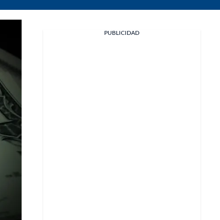
PUBLICIDAD
Facebook
X
Whatsapp
Copiar enlace
Telegram
LinkedIn