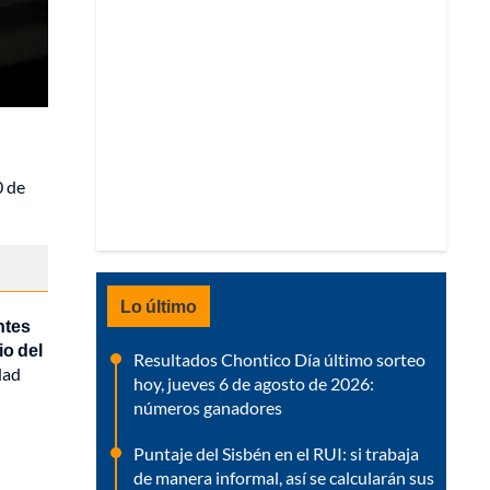
0 de
Lo último
ntes
io del
Resultados Chontico Día último sorteo
dad
hoy, jueves 6 de agosto de 2026:
números ganadores
Puntaje del Sisbén en el RUI: si trabaja
de manera informal, así se calcularán sus