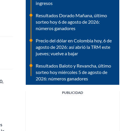
ingresos
Resultados Dorado Mañana, último
sorteo hoy 6 de agosto de 2026:
números ganadores
Precio del dólar en Colombia hoy, 6 de
agosto de 2026: así abrió la TRM este
jueves; vuelve a bajar
Resultados Baloto y Revancha, último
sorteo hoy miércoles 5 de agosto de
2026: números ganadores
0,
PUBLICIDAD
os
 la