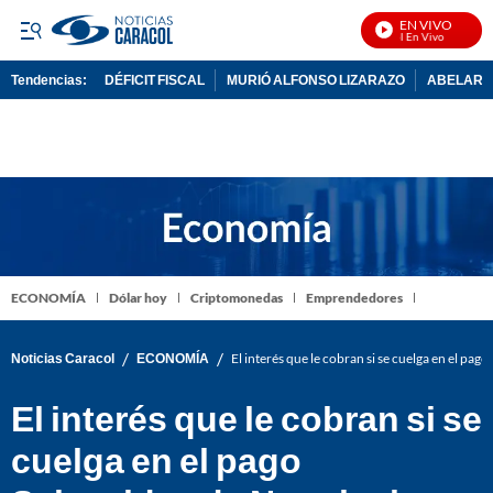
EN VIVO
N
Tendencias:
DÉFICIT FISCAL
MURIÓ ALFONSO LIZARAZO
ABELARDO
PUBLICIDAD
ECONOMÍA
Dólar hoy
Criptomonedas
Emprendedores
/
/
Noticias Caracol
ECONOMÍA
El interés que le cobran si se cuelga en el pag
El interés que le cobran si se
cuelga en el pago