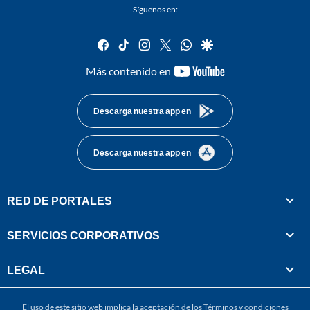
Síguenos en:
facebook
tiktok
instagram
twitter
whatsapp
google
youtube-
Más contenido en
footer
Descarga nuestra app en
Descarga nuestra app en
RED DE PORTALES
SERVICIOS CORPORATIVOS
LEGAL
El uso de este sitio web implica la aceptación de los
Términos y condiciones