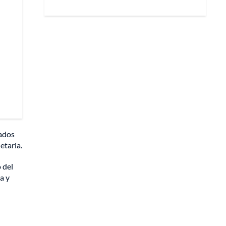
nados
etaria.
 del
a y