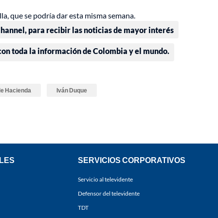
lla, que se podría dar esta misma semana.
annel, para recibir las noticias de mayor interés
 con toda la información de Colombia y el mundo.
de Hacienda
Iván Duque
LES
SERVICIOS CORPORATIVOS
Servicio al televidente
Defensor del televidente
TDT