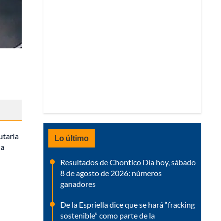
utaria
Lo último
la
Resultados de Chontico Día hoy, sábado
8 de agosto de 2026: números
ganadores
De la Espriella dice que se hará “fracking
sostenible” como parte de la