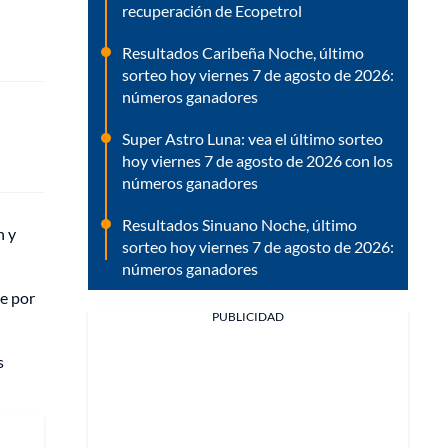
recuperación de Ecopetrol
Resultados Caribeña Noche, último
sorteo hoy viernes 7 de agosto de 2026:
números ganadores
Super Astro Luna: vea el último sorteo
hoy viernes 7 de agosto de 2026 con los
números ganadores
Resultados Sinuano Noche, último
n y
sorteo hoy viernes 7 de agosto de 2026:
números ganadores
te por
PUBLICIDAD
s