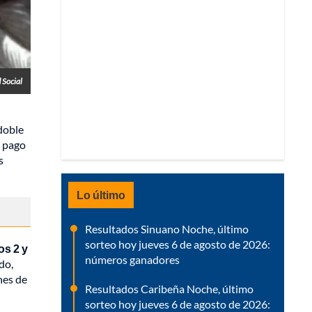
 Social
doble
e pago
s
Lo último
Resultados Sinuano Noche, último
sorteo hoy jueves 6 de agosto de 2026:
os 2 y
números ganadores
do,
nes de
Resultados Caribeña Noche, último
sorteo hoy jueves 6 de agosto de 2026: