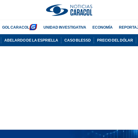
GOL CARACOL
UNIDAD INVESTIGATIVA
ECONOMÍA
REPORTA
ABELARDO DE LA ESPRIELLA
CASO BLESSD
PRECIO DEL DÓLAR
PUBLICIDAD