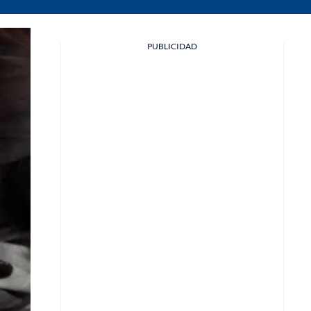
PUBLICIDAD
Facebook
X
Whatsapp
Copiar enlace
Telegram
LinkedIn