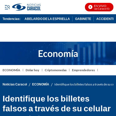
EN VIVO
Noticias Caracol En Vivo
Tendencias:
ABELARDO DE LA ESPRIELLA
GABINETE
ACCIDENTE 
PUBLICIDAD
ECONOMÍA
Dólar hoy
Criptomonedas
Emprendedores
/
/
Noticias Caracol
ECONOMÍA
Identifique los billetes falsos a través de su ce
Identifique los billetes
falsos a través de su celular