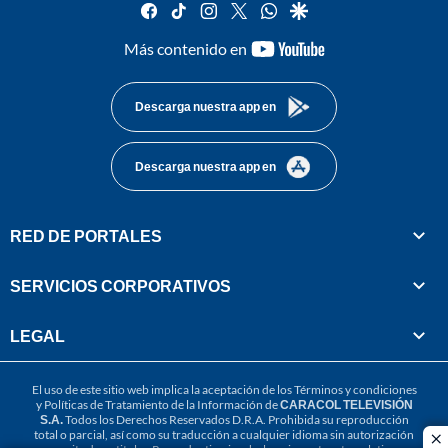
facebook
tiktok
instagram
twitter
whatsapp
google
youtube-
Más contenido en
footer
Descarga nuestra app en
Descarga nuestra app en
RED DE PORTALES
SERVICIOS CORPORATIVOS
LEGAL
El uso de este sitio web implica la aceptación de los
Términos y condiciones
y
Políticas de Tratamiento de la Información
de
CARACOL TELEVISIÓN
S.A.
Todos los Derechos Reservados D.R.A. Prohibida su reproducción
total o parcial, así como su traducción a cualquier idioma sin autorización
cl