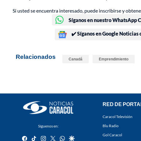
Si usted se encuentra interesado, puede inscribirse y obten
Síganos en nuestro WhatsApp Ch
✔️ Síganos en Google Noticias
Relacionados
Canadá
Emprendimiento
RED DE PORTA
Caracol Televisión
Blu Radio
Síguenos en:
Gol Caracol
facebook
tiktok
instagram
twitter
whatsapp
google