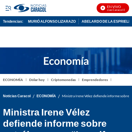
EN VIVO
Noticias Caracol En Viv
Tendencias:
MURIÓ ALFONSO LIZARAZO
ABELARDO DE LA ESPRIELL
PUBLICIDAD
ECONOMÍA
Dólar hoy
Criptomonedas
Emprendedores
/
/
Noticias Caracol
ECONOMÍA
Ministra Irene Vélez defiende informe sobre pe
Ministra Irene Vélez
defiende informe sobre