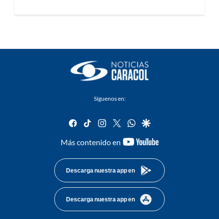
Síguenos en:
facebook
tiktok
instagram
twitter
whatsapp
google
youtube-
Más contenido en
footer
Descarga nuestra app en
Descarga nuestra app en