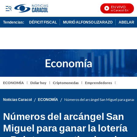
EN VIVO
Noticias Caracol En Vivo
Tendencias:
DÉFICIT FISCAL
MURIÓ ALFONSO LIZARAZO
ABELARDO
PUBLICIDAD
ECONOMÍA
Dólar hoy
Criptomonedas
Emprendedores
/
/
Noticias Caracol
ECONOMÍA
Números del arcángel San Miguel para ganar la
Números del arcángel San
Miguel para ganar la lotería