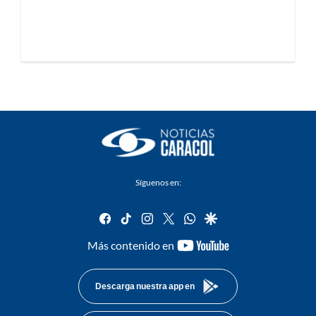
Síguenos en:
facebook
tiktok
instagram
twitter
whatsapp
google
youtube-
Más contenido en
footer
Descarga nuestra app en