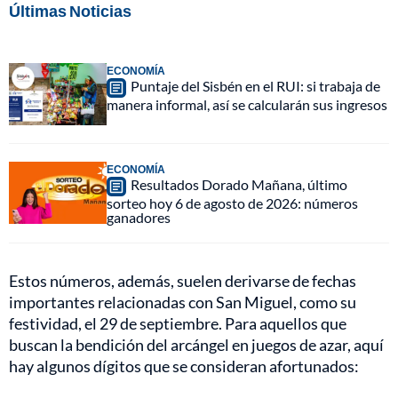
Últimas Noticias
ECONOMÍA
Puntaje del Sisbén en el RUI: si trabaja de
manera informal, así se calcularán sus ingresos
ECONOMÍA
Resultados Dorado Mañana, último
sorteo hoy 6 de agosto de 2026: números
ganadores
Estos números, además, suelen derivarse de fechas
importantes relacionadas con San Miguel, como su
festividad, el 29 de septiembre. Para aquellos que
buscan la bendición del arcángel en juegos de azar, aquí
hay algunos dígitos que se consideran afortunados: