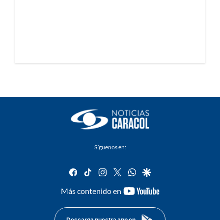
Síguenos en:
facebook
tiktok
instagram
twitter
whatsapp
google
youtube-
Más contenido en
footer
Descarga nuestra app en