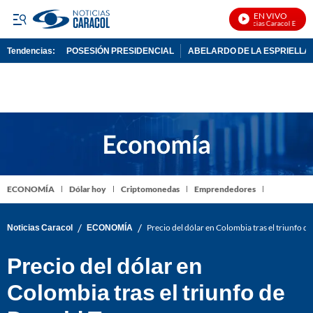
EN VIVO
Noticias Caracol En Vivo
Tendencias:
POSESIÓN PRESIDENCIAL
ABELARDO DE LA ESPRIELLA
PUBLICIDAD
ECONOMÍA
Dólar hoy
Criptomonedas
Emprendedores
/
/
Noticias Caracol
ECONOMÍA
Precio del dólar en Colombia tras el triunfo 
Precio del dólar en
Colombia tras el triunfo de