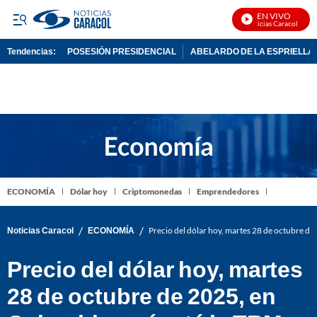
EN VIVO
Noticias Caracol En Viv
Tendencias:
POSESIÓN PRESIDENCIAL
ABELARDO DE LA ESPRIELLA
PUBLICIDAD
ECONOMÍA
Dólar hoy
Criptomonedas
Emprendedores
/
/
Noticias Caracol
ECONOMÍA
Precio del dólar hoy, martes 28 de octubre de
Precio del dólar hoy, martes
28 de octubre de 2025, en