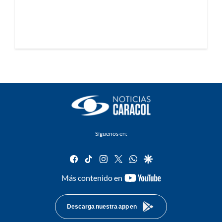
Síguenos en:
facebook
tiktok
instagram
twitter
whatsapp
google
youtube-
Más contenido en
footer
Descarga nuestra app en