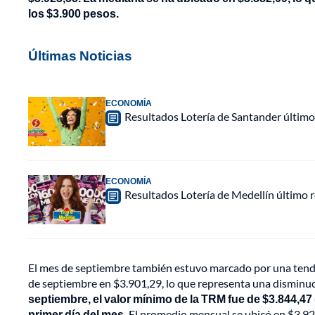
los $3.900 pesos.
Últimas Noticias
ECONOMÍA
Resultados Lotería de Santander último
ECONOMÍA
Resultados Lotería de Medellín último
El mes de septiembre también estuvo marcado por una tendenc
de septiembre en $3.901,29, lo que representa una disminuc
septiembre, el valor mínimo de la TRM fue de $3.844,47 
primer día del mes.
El promedio mensual se ubicó en $3.92