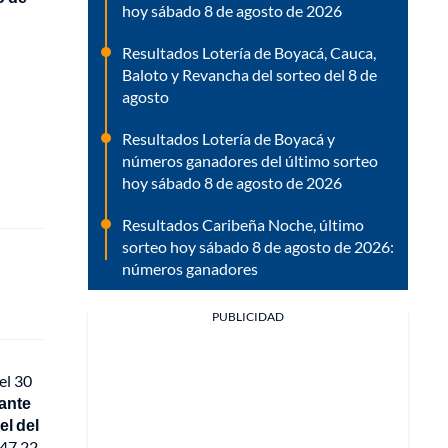
hoy sábado 8 de agosto de 2026
Resultados Lotería de Boyacá, Cauca,
Baloto y Revancha del sorteo del 8 de
agosto
Resultados Lotería de Boyacá y
números ganadores del último sorteo
hoy sábado 8 de agosto de 2026
Resultados Caribeña Noche, último
sorteo hoy sábado 8 de agosto de 2026:
números ganadores
PUBLICIDAD
el 30
ante
el del
47,22,