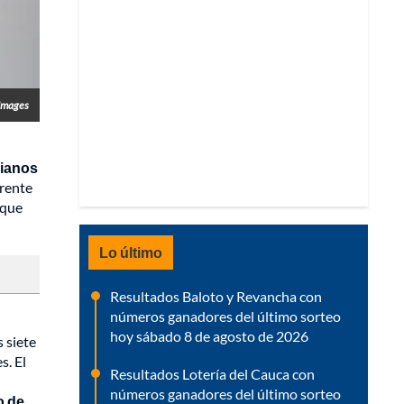
Images
bianos
frente
 que
Lo último
Resultados Baloto y Revancha con
números ganadores del último sorteo
hoy sábado 8 de agosto de 2026
 siete
s. El
Resultados Lotería del Cauca con
números ganadores del último sorteo
o de