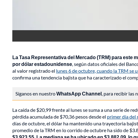
La Tasa Representativa del Mercado (TRM) para este ma
por dólar estadounidense
, según datos oficiales del Banc
al valor registrado el
lunes 6 de octubre, cuando la TRM se 
confirma una tendencia bajista que ha caracterizado el comp
Síganos en nuestro
WhatsApp Channel
, para recibir las
La caída de $20,99 frente al lunes se suma a una serie de r
pérdida acumulada de $70,36 pesos desde el
primer día del
días de octubre, el dólar ha mantenido una trayectoria bajis
promedio de la TRM en lo corrido de octubre ha sido de $3.
$3.923,55. La mediana se ha ubicado en $3.882,09, lo q