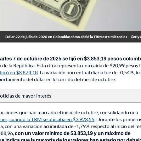
Dólar 22 de julio de 2026 en Colombia: cómo abrió la TRM este miércoles -
Getty 
rtes 7 de octubre de 2025 se fijó en $3.853,19 pesos colom
o de la República. Esta cifra representa una caída de $20,99 pesos 
ubicó en $3.874,18
. La variación porcentual diaria fue de -0,54%, lo
ortamiento del dólar en lo corrido del mes de octubre.
 noticias de mayor interés
educciones que han marcado el inicio de octubre, consolidando una
 mes, cuando la TRM se ubicaba en $3.923,55
. Durante los primeros
ta, con una variación acumulada de -1,79% respecto al inicio del me
888,96,
con un valor mínimo de $3.853,19 y un máximo de
ue indica que la mayoría de los valores han estado por debaj