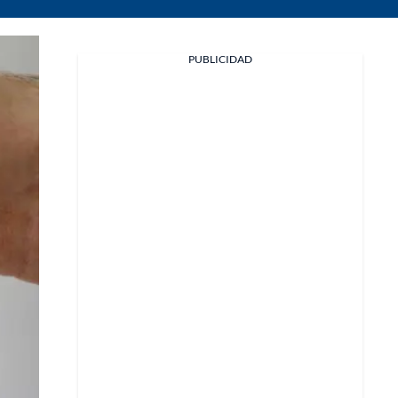
PUBLICIDAD
Facebook
X
Whatsapp
Copiar enlace
Telegram
LinkedIn