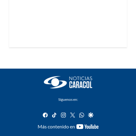
Síguenos en:
facebook
tiktok
instagram
twitter
whatsapp
google
youtube-
Más contenido en
footer