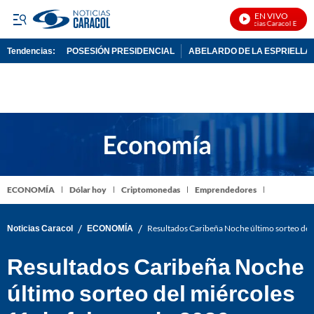
EN VIVO
Noticias Caracol En Vivo
Tendencias:
POSESIÓN PRESIDENCIAL
ABELARDO DE LA ESPRIELLA
PUBLICIDAD
ECONOMÍA
Dólar hoy
Criptomonedas
Emprendedores
/
/
Noticias Caracol
ECONOMÍA
Resultados Caribeña Noche último sorteo del
Resultados Caribeña Noche
último sorteo del miércoles