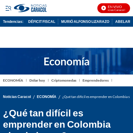
EN VIVO
Noticias Caracol En Viv
Tendencias:
DÉFICIT FISCAL
MURIÓ ALFONSO LIZARAZO
ABELARDO
PUBLICIDAD
ECONOMÍA
Dólar hoy
Criptomonedas
Emprendedores
/
/
Noticias Caracol
ECONOMÍA
¿Qué tan difícil es emprender en Colombia si
¿Qué tan difícil es
emprender en Colombia