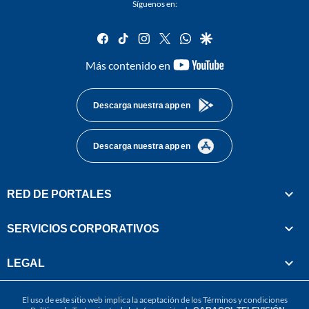
Síguenos en:
facebook
tiktok
instagram
twitter
whatsapp
google
youtube-
Más contenido en
footer
Descarga nuestra app en
Descarga nuestra app en
RED DE PORTALES
SERVICIOS CORPORATIVOS
LEGAL
El uso de este sitio web implica la aceptación de los
Términos y condiciones