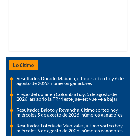
Lo último
Resultados Dorado Mañana, último sorteo hoy 6 de
agosto de 2026: números ganadores
Precio del dólar en Colombia hoy, 6 de agosto de
2026: así abrió la TRM este jueves; vuelve a bajar
Resultados Baloto y Revancha, último sorteo hoy
miércoles 5 de agosto de 2026: números ganadores
Resultados Lotería de Manizales, último sorteo hoy
miércoles 5 de agosto de 2026: números ganadores