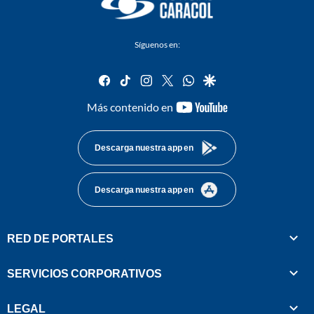
Síguenos en:
facebook
tiktok
instagram
twitter
whatsapp
google
youtube-
Más contenido en
footer
Descarga nuestra app en
Descarga nuestra app en
RED DE PORTALES
SERVICIOS CORPORATIVOS
LEGAL