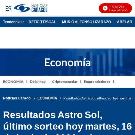
EN VIVO
Noticias Caracol En Vivo
Tendencias:
DÉFICIT FISCAL
MURIÓ ALFONSO LIZARAZO
ABELARDO
PUBLICIDAD
ECONOMÍA
Dólar hoy
Criptomonedas
Emprendedores
/
/
Noticias Caracol
ECONOMÍA
Resultados Astro Sol, último sorteo hoy mart
Resultados Astro Sol,
último sorteo hoy martes, 16