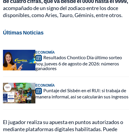
de cuatro cifras, que va desde el 0000 hasta el 9999,
acompañado de un signo del zodiaco entre los doce
disponibles, como Aries, Tauro, Géminis, entre otros.
Últimas Noticias
ECONOMÍA
Resultados Chontico Día último sorteo
hoy, jueves 6 de agosto de 2026: números
ganadores
ECONOMÍA
Puntaje del Sisbén en el RUI: si trabaja de
manera informal, así se calcularán sus ingresos
El jugador realiza su apuesta en puntos autorizados o
mediante plataformas digitales habilitadas. Puede