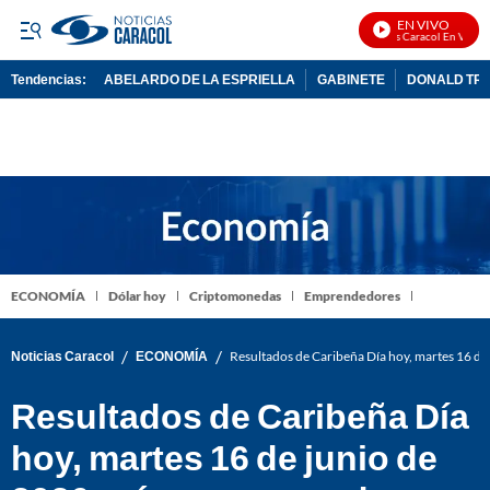
EN VIVO
Noticias Caracol En Vivo
Tendencias:
ABELARDO DE LA ESPRIELLA
GABINETE
DONALD TR
PUBLICIDAD
ECONOMÍA
Dólar hoy
Criptomonedas
Emprendedores
/
/
Noticias Caracol
ECONOMÍA
Resultados de Caribeña Día hoy, martes 16 de
Resultados de Caribeña Día
hoy, martes 16 de junio de