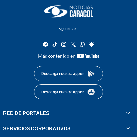
Síguenos en:
facebook
tiktok
instagram
twitter
whatsapp
google
youtube-
Más contenido en
footer
Descarga nuestra app en
Descarga nuestra app en
RED DE PORTALES
SERVICIOS CORPORATIVOS