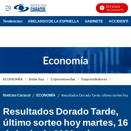
EN VIVO
Noticias Caracol En Vivo
Tendencias:
ABELARDO DE LA ESPRIELLA
GABINETE
ACCIDENTE 
PUBLICIDAD
ECONOMÍA
Dólar hoy
Criptomonedas
Emprendedores
/
/
Noticias Caracol
ECONOMÍA
Resultados Dorado Tarde, último sorteo hoy 
Resultados Dorado Tarde,
último sorteo hoy martes, 16