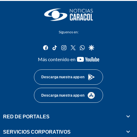
Síguenos en:
facebook
tiktok
instagram
twitter
whatsapp
google
youtube-
Más contenido en
footer
Descarga nuestra app en
Descarga nuestra app en
RED DE PORTALES
SERVICIOS CORPORATIVOS