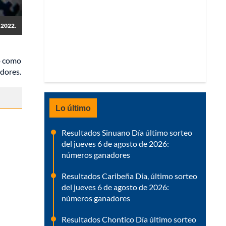
e 2022.
ó como
dores.
Lo último
Resultados Sinuano Día último sorteo
del jueves 6 de agosto de 2026:
números ganadores
Resultados Caribeña Día, último sorteo
del jueves 6 de agosto de 2026:
números ganadores
Resultados Chontico Día último sorteo