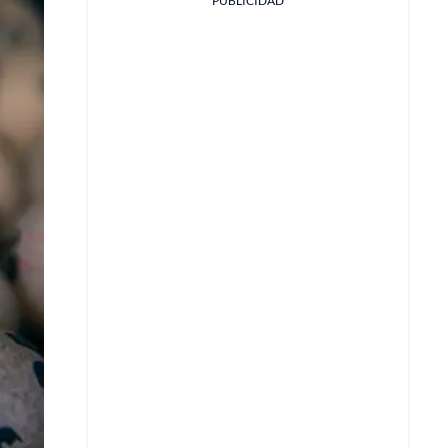
PUBLICIDAD
Facebook
X
Whatsapp
Copiar enlace
Telegram
LinkedIn