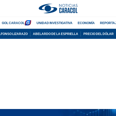
GOL CARACOL
UNIDAD INVESTIGATIVA
ECONOMÍA
REPORTA
LFONSO LIZARAZO
ABELARDO DE LA ESPRIELLA
PRECIO DEL DÓLAR
PUBLICIDAD