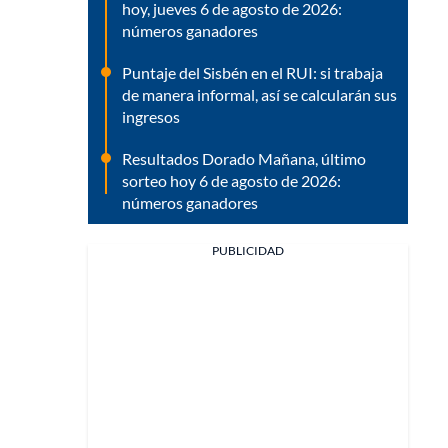
hoy, jueves 6 de agosto de 2026:
números ganadores
Puntaje del Sisbén en el RUI: si trabaja
de manera informal, así se calcularán sus
ingresos
Resultados Dorado Mañana, último
sorteo hoy 6 de agosto de 2026:
números ganadores
PUBLICIDAD