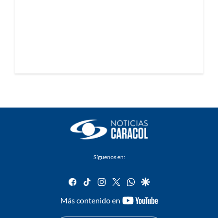
Síguenos en:
facebook
tiktok
instagram
twitter
whatsapp
google
youtube-
Más contenido en
footer