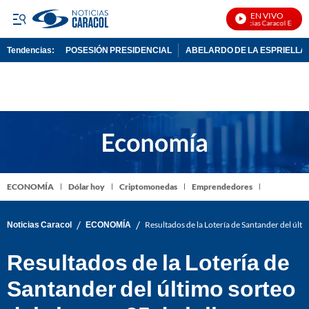
EN VIVO
Noticias Caracol En Vivo
Tendencias:
POSESIÓN PRESIDENCIAL
ABELARDO DE LA ESPRIELLA
PUBLICIDAD
ECONOMÍA
Dólar hoy
Criptomonedas
Emprendedores
/
/
Noticias Caracol
ECONOMÍA
Resultados de la Lotería de Santander del últi
Resultados de la Lotería de
Santander del último sorteo