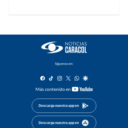
Síguenos en:
facebook
tiktok
instagram
twitter
whatsapp
google
youtube-
Más contenido en
footer
Descarga nuestra app en
Descarga nuestra app en