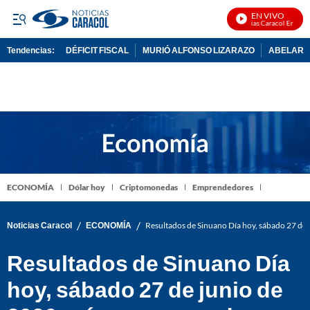
EN VIVO
Noticias Caracol En Vivo
Tendencias:
DÉFICIT FISCAL
MURIÓ ALFONSO LIZARAZO
ABELARDO
PUBLICIDAD
ECONOMÍA
Dólar hoy
Criptomonedas
Emprendedores
/
/
Noticias Caracol
ECONOMÍA
Resultados de Sinuano Día hoy, sábado 27 de
Resultados de Sinuano Día
hoy, sábado 27 de junio de