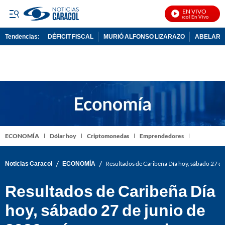
EN VIVO
Noticias Caracol En Vivo
Tendencias:
DÉFICIT FISCAL
MURIÓ ALFONSO LIZARAZO
ABELARDO
PUBLICIDAD
ECONOMÍA
Dólar hoy
Criptomonedas
Emprendedores
/
/
Noticias Caracol
ECONOMÍA
Resultados de Caribeña Día hoy, sábado 27 d
Resultados de Caribeña Día
hoy, sábado 27 de junio de