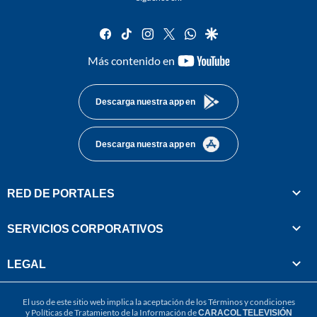
facebook
tiktok
instagram
twitter
whatsapp
google
youtube-
Más contenido en
footer
Descarga nuestra app en
Descarga nuestra app en
RED DE PORTALES
SERVICIOS CORPORATIVOS
LEGAL
El uso de este sitio web implica la aceptación de los
Términos y condiciones
y
Políticas de Tratamiento de la Información
de
CARACOL TELEVISIÓN