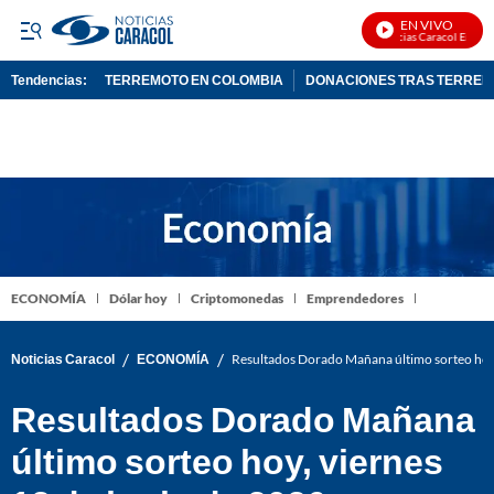
EN VIVO
Noticias Caracol En Vivo
Tendencias:
TERREMOTO EN COLOMBIA
DONACIONES TRAS TERRE
PUBLICIDAD
ECONOMÍA
Dólar hoy
Criptomonedas
Emprendedores
/
/
Noticias Caracol
ECONOMÍA
Resultados Dorado Mañana último sorteo hoy,
Resultados Dorado Mañana
último sorteo hoy, viernes