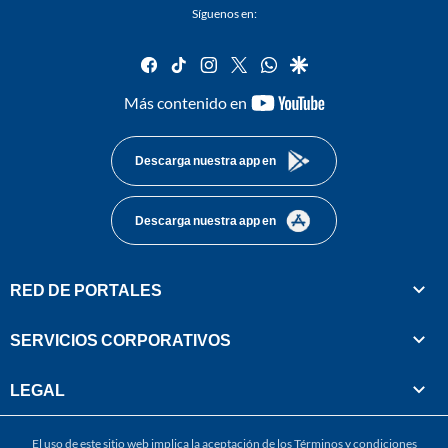
Síguenos en:
facebook
tiktok
instagram
twitter
whatsapp
google
youtube-
Más contenido en
footer
Descarga nuestra app en
Descarga nuestra app en
RED DE PORTALES
SERVICIOS CORPORATIVOS
LEGAL
El uso de este sitio web implica la aceptación de los
Términos y condiciones