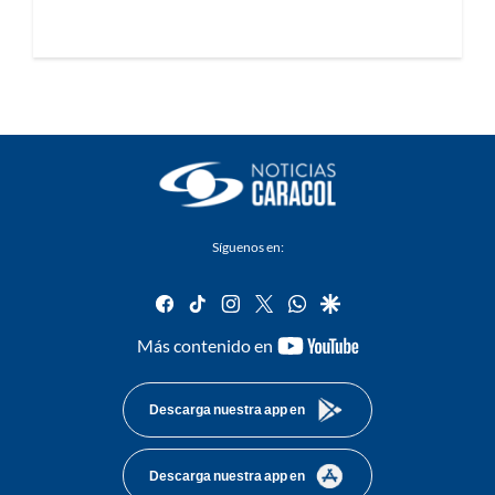
Síguenos en:
facebook
tiktok
instagram
twitter
whatsapp
google
youtube-
Más contenido en
footer
Descarga nuestra app en
Descarga nuestra app en