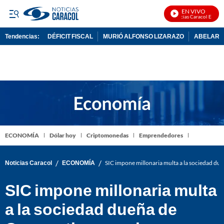
EN VIVO
Noticias Caracol En Vivo
Tendencias:
DÉFICIT FISCAL
MURIÓ ALFONSO LIZARAZO
ABELARDO
PUBLICIDAD
ECONOMÍA
Dólar hoy
Criptomonedas
Emprendedores
/
/
Noticias Caracol
ECONOMÍA
SIC impone millonaria multa a la sociedad d
SIC impone millonaria multa
a la sociedad dueña de