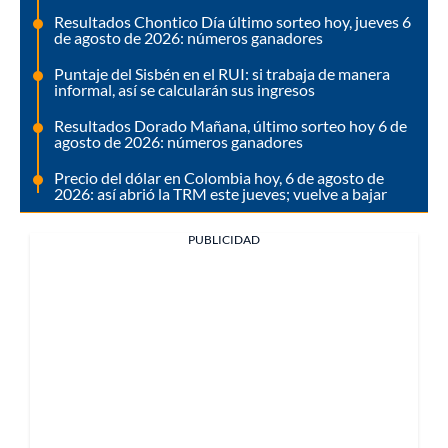
Resultados Chontico Día último sorteo hoy, jueves 6
de agosto de 2026: números ganadores
Puntaje del Sisbén en el RUI: si trabaja de manera
informal, así se calcularán sus ingresos
Resultados Dorado Mañana, último sorteo hoy 6 de
agosto de 2026: números ganadores
Precio del dólar en Colombia hoy, 6 de agosto de
2026: así abrió la TRM este jueves; vuelve a bajar
PUBLICIDAD