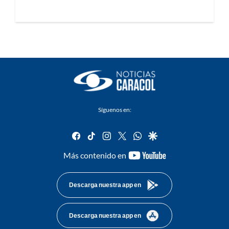
Síguenos en:
facebook
tiktok
instagram
twitter
whatsapp
google
youtube-
Más contenido en
footer
Descarga nuestra app en
Descarga nuestra app en