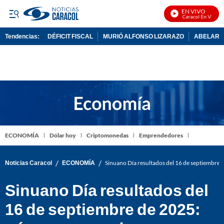
EN VIVO
Noticias Caracol En Vivo
Tendencias:
DÉFICIT FISCAL
MURIÓ ALFONSO LIZARAZO
ABELARDO
PUBLICIDAD
ECONOMÍA
Dólar hoy
Criptomonedas
Emprendedores
/
/
Noticias Caracol
ECONOMÍA
Sinuano Día resultados del 16 de septiembre 
Sinuano Día resultados del
16 de septiembre de 2025: