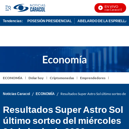
EN VIVO
Noticias Caracol En Vivo
Tendencias:
POSESIÓN PRESIDENCIAL
ABELARDO DE LA ESPRIELLA
PUBLICIDAD
ECONOMÍA
Dólar hoy
Criptomonedas
Emprendedores
/
/
Noticias Caracol
ECONOMÍA
Resultados Super Astro Sol último sorteo del
Resultados Super Astro Sol
último sorteo del miércoles