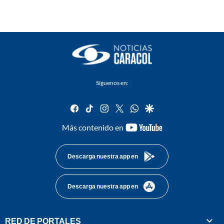
Síguenos en:
facebook
tiktok
instagram
twitter
whatsapp
google
youtube-
Más contenido en
footer
Descarga nuestra app en
Descarga nuestra app en
RED DE PORTALES