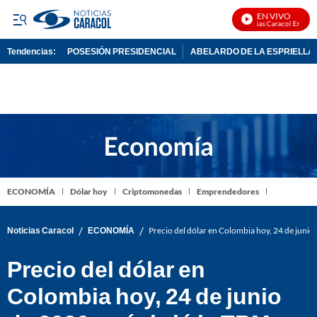
EN VIVO
Noticias Caracol En Vivo
Tendencias:
POSESIÓN PRESIDENCIAL
ABELARDO DE LA ESPRIELLA
PUBLICIDAD
ECONOMÍA
Dólar hoy
Criptomonedas
Emprendedores
/
/
Noticias Caracol
ECONOMÍA
Precio del dólar en Colombia hoy, 24 de junio 
Precio del dólar en
Colombia hoy, 24 de junio