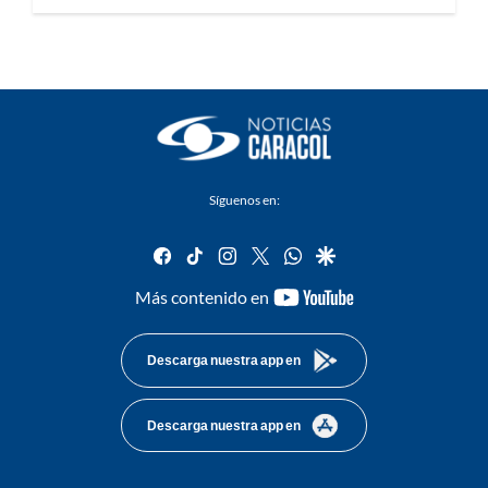
Síguenos en:
facebook
tiktok
instagram
twitter
whatsapp
google
youtube-
Más contenido en
footer
Descarga nuestra app en
Descarga nuestra app en