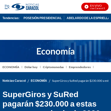
EN VIVO
Noticias Caracol En Vivo
Tendencias:
POSESIÓN PRESIDENCIAL
ABELARDO DE LA ESPRIELLA
PUBLICIDAD
ECONOMÍA
Dólar hoy
Criptomonedas
Emprendedores
/
/
Noticias Caracol
ECONOMÍA
SuperGiros y SuRed pagarán $230.000 a estas 
SuperGiros y SuRed
pagarán $230.000 a estas