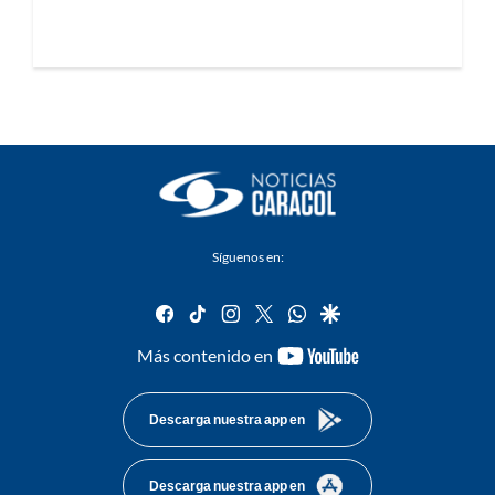
Síguenos en:
facebook
tiktok
instagram
twitter
whatsapp
google
youtube-
Más contenido en
footer
Descarga nuestra app en
Descarga nuestra app en