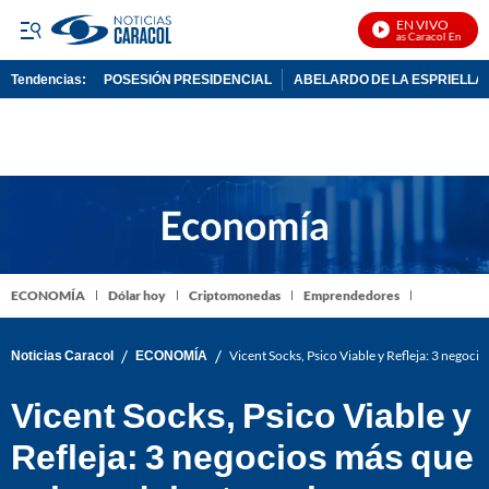
EN VIVO
Noticias Caracol En Vivo
Tendencias:
POSESIÓN PRESIDENCIAL
ABELARDO DE LA ESPRIELLA
PUBLICIDAD
ECONOMÍA
Dólar hoy
Criptomonedas
Emprendedores
/
/
Noticias Caracol
ECONOMÍA
Vicent Socks, Psico Viable y Refleja: 3 negoci
Vicent Socks, Psico Viable y
Refleja: 3 negocios más que