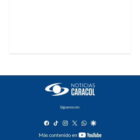
Síguenos en:
facebook
tiktok
instagram
twitter
whatsapp
google
youtube-
Más contenido en